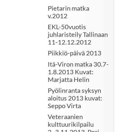
Pietarin matka
v.2012
EKL-50vuotis
juhlaristeily Tallinaan
11-12.12.2012
Piikkiö-päivä 2013
Itä-Viron matka 30.7-
1.8.2013 Kuvat:
Marjatta Helin
Pyölinranta syksyn
aloitus 2013 kuvat:
Seppo Virta
Veteraanien
kulttuurikilpailu
2.-3.11.2013. Pori