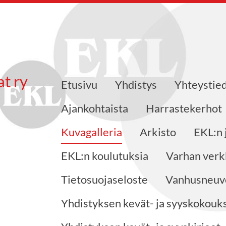
at ry
Etusivu
Yhdistys
Yhteystie
Ajankohtaista
Harrastekerhot
Kuvagalleria
Arkisto
EKL:n 
EKL:n koulutuksia
Varhan verk
Tietosuojaseloste
Vanhusneuvo
Yhdistyksen kevät- ja syyskokouks