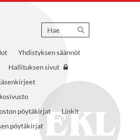
Haku
Hae
dot
Yhdistyksen säännöt
Hallituksen sivut
jäsenkirjeet
kosivusto
ston pöytäkirjat
Linkit
en pöytäkirjat