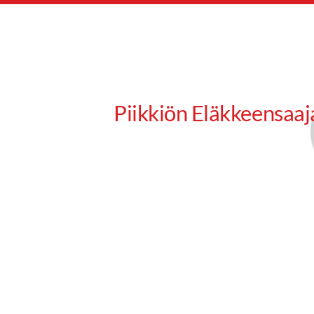
Siirry
sivun
sisältöön
Piikkiön Eläkkeensaaj