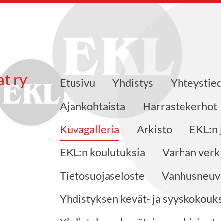
at ry
Etusivu
Yhdistys
Yhteystie
Ajankohtaista
Harrastekerhot
Kuvagalleria
Arkisto
EKL:n 
EKL:n koulutuksia
Varhan verk
Tietosuojaseloste
Vanhusneuvo
Yhdistyksen kevät- ja syyskokouks