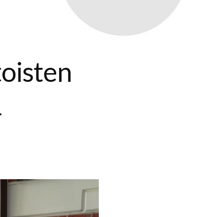
toisten
-