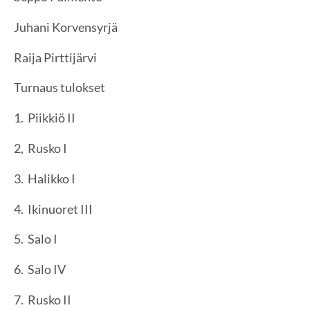
Juhani Korvensyrjä
Raija Pirttijärvi
Turnaus tulokset
1. Piikkiö II
2, Rusko I
3. Halikko I
4. Ikinuoret III
5. Salo I
6. Salo IV
7. Rusko II