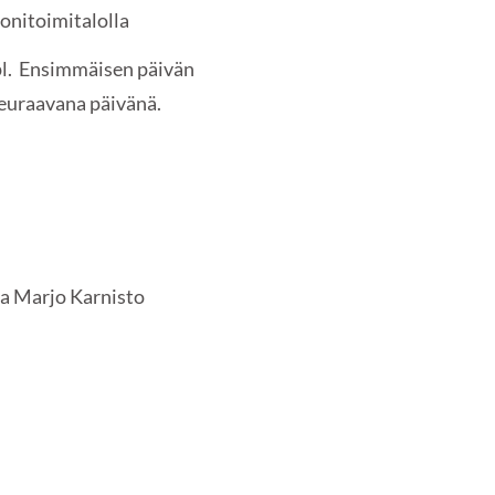
Monitoimitalolla
pl. Ensimmäisen päivän
 seuraavana päivänä.
a Marjo Karnisto