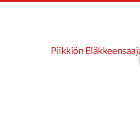
Siirry
sivun
sisältöön
Piikkiön Eläkkeensaaj