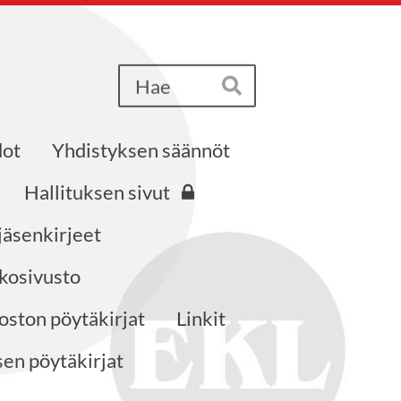
Haku
Hae
dot
Yhdistyksen säännöt
Hallituksen sivut
jäsenkirjeet
kosivusto
ston pöytäkirjat
Linkit
en pöytäkirjat