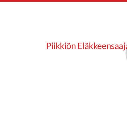
Siirry
sivun
sisältöön
Piikkiön Eläkkeensaaj