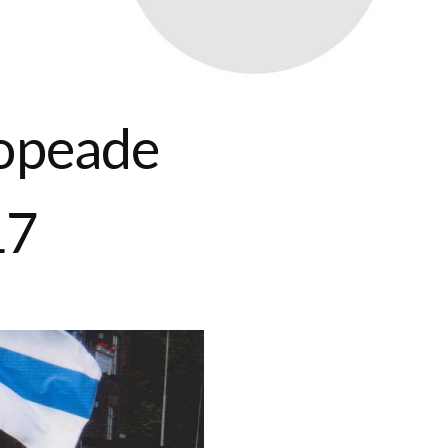
opeade
17