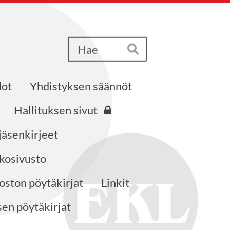
Haku
Hae
dot
Yhdistyksen säännöt
Hallituksen sivut
jäsenkirjeet
kosivusto
ston pöytäkirjat
Linkit
en pöytäkirjat