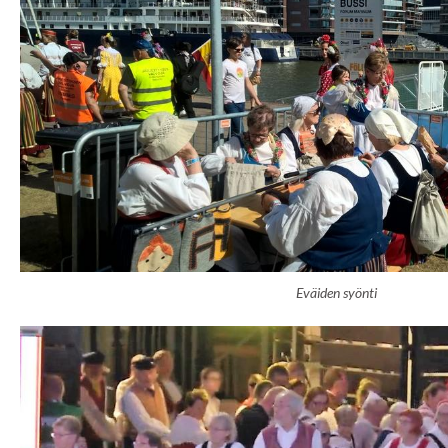
Eväiden syönti