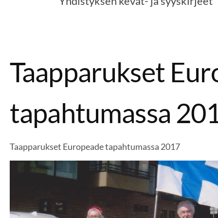
Yhdistyksen kevät- ja syyskirjeet
Taapparukset Eur
tapahtumassa 20
Taapparukset Europeade tapahtumassa 2017