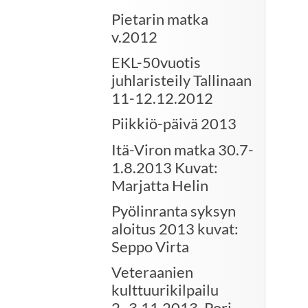
Pietarin matka
v.2012
EKL-50vuotis
juhlaristeily Tallinaan
11-12.12.2012
Piikkiö-päivä 2013
Itä-Viron matka 30.7-
1.8.2013 Kuvat:
Marjatta Helin
Pyölinranta syksyn
aloitus 2013 kuvat:
Seppo Virta
Veteraanien
kulttuurikilpailu
2.-3.11.2013. Pori