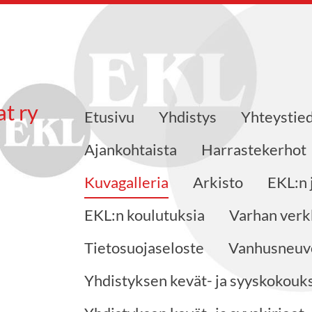
at ry
Etusivu
Yhdistys
Yhteystie
Ajankohtaista
Harrastekerhot
Kuvagalleria
Arkisto
EKL:n 
EKL:n koulutuksia
Varhan verk
Tietosuojaseloste
Vanhusneuvo
Yhdistyksen kevät- ja syyskokouks