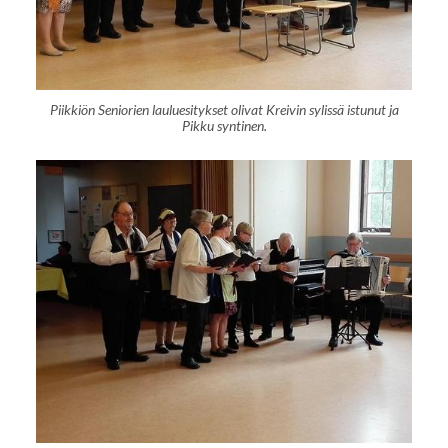
Piikkiön Seniorien lauluesitykset olivat Kreivin sylissä istunut ja
Pikku syntinen.