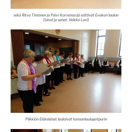
sekä Ritva Timonen ja Päivi Korvensyrjä esittivät Evakon laulun
(Sävel ja sanat: Veikko Lavi)
Piikkiön Eläkeläiset lauloivat kansanlaulupotpurin