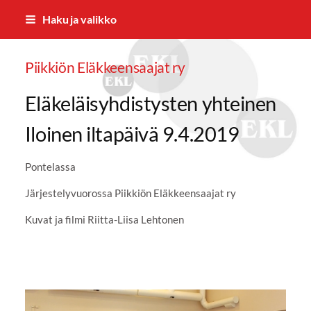
Siirry
Haku ja valikko
sivun
sisältöön
Piikkiön Eläkkeensaajat ry
Eläkeläisyhdistysten yhteinen
Iloinen iltapäivä 9.4.2019
Pontelassa
Järjestelyvuorossa Piikkiön Eläkkeensaajat ry
Kuvat ja filmi Riitta-Liisa Lehtonen