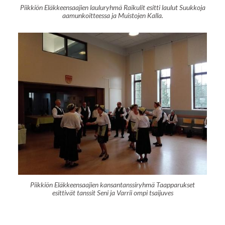
Piikkiön Eläkkeensaajien lauluryhmä Raikulit esitti laulut Suukkoja
aamunkoitteessa ja Muistojen Kalla.
Piikkiön Eläkkeensaajien kansantanssiryhmä Taapparukset
esittivät tanssit Seni ja Varrii ompi tsaijuves