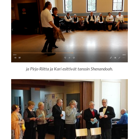
ja Pirjo-Riitta ja Kari esittivät tanssin Shenandoah.