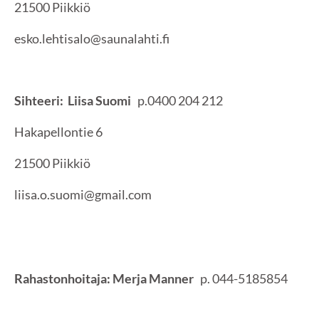
21500 Piikkiö
esko.lehtisalo@saunalahti.fi
Sihteeri: Liisa Suomi
p.0400 204 212
Hakapellontie 6
21500 Piikkiö
liisa.o.suomi@gmail.com
Rahastonhoitaja: Merja Manner
p. 044-5185854