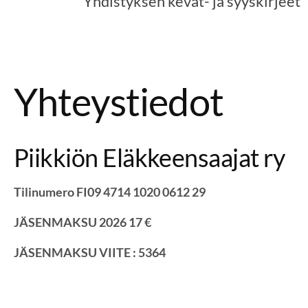
Yhdistyksen kevät- ja syyskirjeet
Yhteystiedot
Piikkiön Eläkkeensaajat ry
Tilinumero FI09 4714 1020 0612 29
JÄSENMAKSU 2026 17 €
JÄSENMAKSU VIITE : 5364