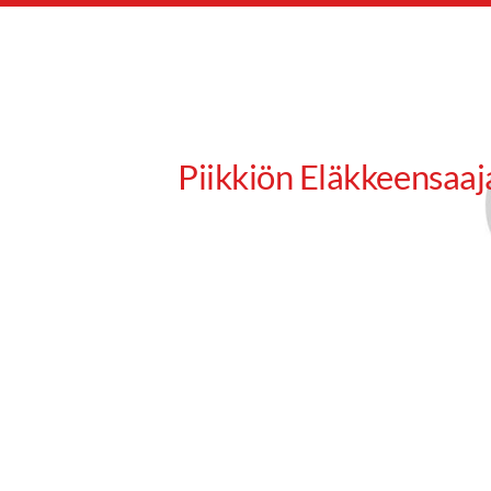
Siirry
sivun
sisältöön
Piikkiön Eläkkeensaaj