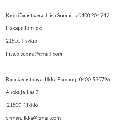
Keittiövastaava:
Liisa Suomi
p.0400 204 212
Hakapellontie 6
21500 Piikkiö
liisa.o.suomi@gmail.com
Bocciavastaava: Ilkka Ekman
p.0400-530796
Ahokuja 1 as 2
21500 Piikkiö
ekman.ilkka@gmail.com