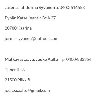
Jäsenasiat: Jorma Syvänen
p. 0400-616553
Pyhän Katariinantie 8c A 27
20780 Kaarina
jorma.syvanen@outlook.com
Matkavastaava: Jouko Aalto
p. 0400-883354
Tilhentie 3
21500 Piikkiö
jouko.i.aalto@gmail.com