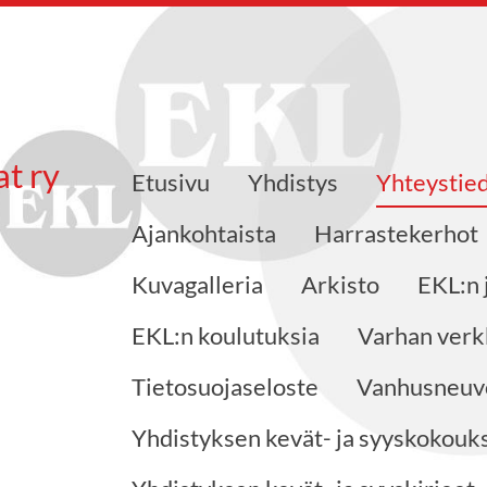
at ry
Etusivu
Yhdistys
Yhteystie
Ajankohtaista
Harrastekerhot
Kuvagalleria
Arkisto
EKL:n 
EKL:n koulutuksia
Varhan verk
Tietosuojaseloste
Vanhusneuvo
Yhdistyksen kevät- ja syyskokouks