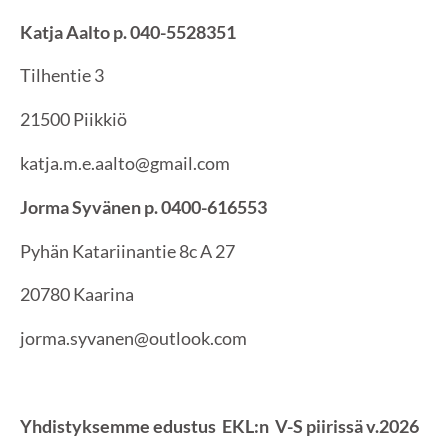
Katja Aalto p. 040-5528351
Tilhentie 3
21500 Piikkiö
katja.m.e.aalto@gmail.com
Jorma Syvänen p. 0400-616553
Pyhän Katariinantie 8c A 27
20780 Kaarina
jorma.syvanen@outlook.com
Yhdistyksemme edustus EKL:n V-S piirissä v.2026