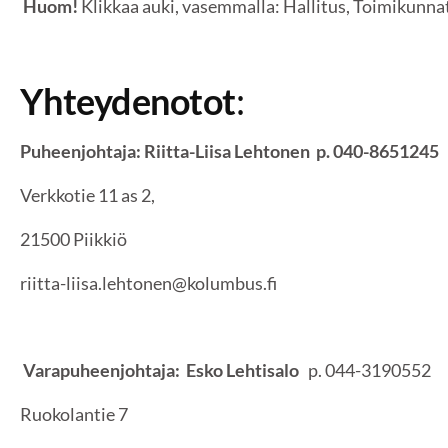
Huom!
Klikkaa auki, vasemmalla: Hallitus, Toimikunna
Yhteydenotot
:
Puheenjohtaja: Riitta-Liisa Lehtonen p. 040-8651245
Verkkotie 11 as 2,
21500 Piikkiö
riitta-liisa.lehtonen@kolumbus.fi
Varapuheenjohtaja: Esko Lehtisalo
p. 044-3190552
Ruokolantie 7