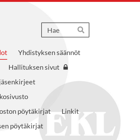
Haku
Hae
dot
Yhdistyksen säännöt
Hallituksen sivut
jäsenkirjeet
kosivusto
ston pöytäkirjat
Linkit
en pöytäkirjat