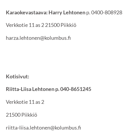
Karaokevastaava: Harry Lehtonen
p. 0400-808928
Verkkotie 11 as 2 21500 Piikkiö
harza.lehtonen@kolumbus.fi
Kotisivut:
Riitta-Liisa Lehtonen p. 040-8651245
Verkkotie 11 as 2
21500 Piikkiö
riitta-liisa.lehtonen@kolumbus.fi