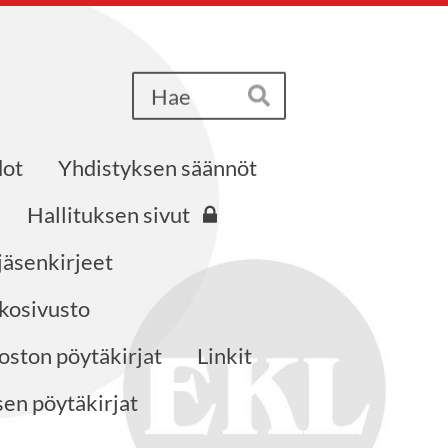
Haku
Hae
dot
Yhdistyksen säännöt
Hallituksen sivut
jäsenkirjeet
kosivusto
ston pöytäkirjat
Linkit
en pöytäkirjat