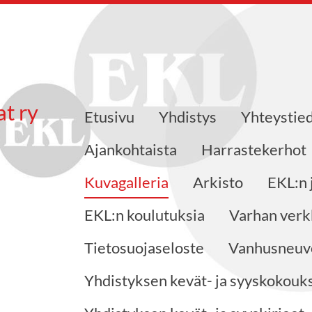
at ry
Etusivu
Yhdistys
Yhteystie
Ajankohtaista
Harrastekerhot
Kuvagalleria
Arkisto
EKL:n 
EKL:n koulutuksia
Varhan verk
Tietosuojaseloste
Vanhusneuvo
Yhdistyksen kevät- ja syyskokouks