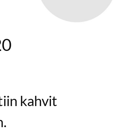
20
otiin kahvit
n.