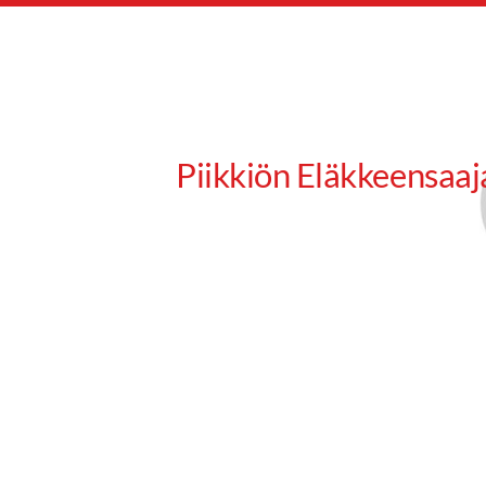
Siirry
sivun
sisältöön
Piikkiön Eläkkeensaaj