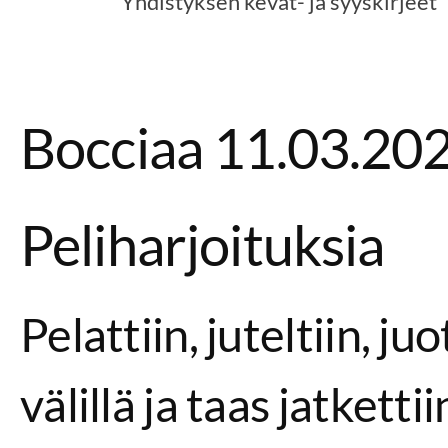
Yhdistyksen kevät- ja syyskirjeet
Bocciaa 11.03.20
Peliharjoituksia
Pelattiin, juteltiin, ju
välillä ja taas jatkettii