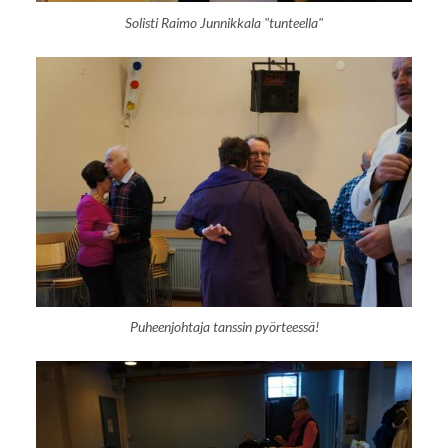
Solisti Raimo Junnikkala "tunteella"
Puheenjohtaja tanssin pyörteessä!