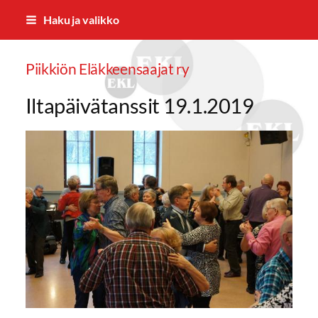
Siirry
Haku ja valikko
sivun
sisältöön
Piikkiön Eläkkeensaajat ry
Iltapäivätanssit 19.1.2019