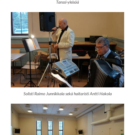
Tanssi-yleisöä
Solisti Raimo Junnikkala sekä haitaristi Antti Hakola