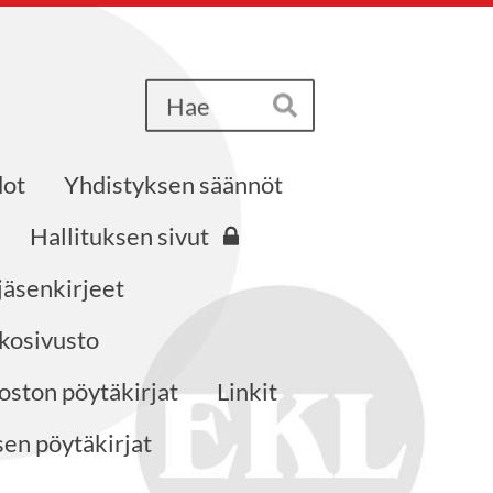
Haku
Hae
dot
Yhdistyksen säännöt
Hallituksen sivut
jäsenkirjeet
kosivusto
ston pöytäkirjat
Linkit
en pöytäkirjat