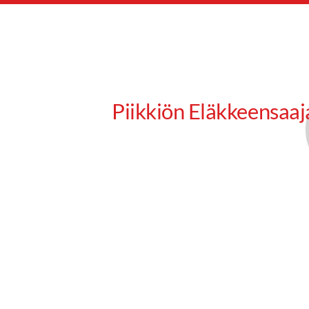
Siirry
sivun
sisältöön
Piikkiön Eläkkeensaaj