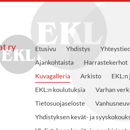
at ry
Etusivu
Yhdistys
Yhteystie
Ajankohtaista
Harrastekerhot
Kuvagalleria
Arkisto
EKL:n 
EKL:n koulutuksia
Varhan verk
Tietosuojaseloste
Vanhusneuvo
Yhdistyksen kevät- ja syyskokouks